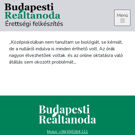
Skip
to
content
„
Középiskolában nem tanultam se biológiát, se kémiát,
de a nulláról indulva is minden érthető volt. Az órák
nagyon élvezhetőek voltak. és az online oktatásra való
átállás sem okozott problémát.
„
Mobil:
+36(30)5364-111